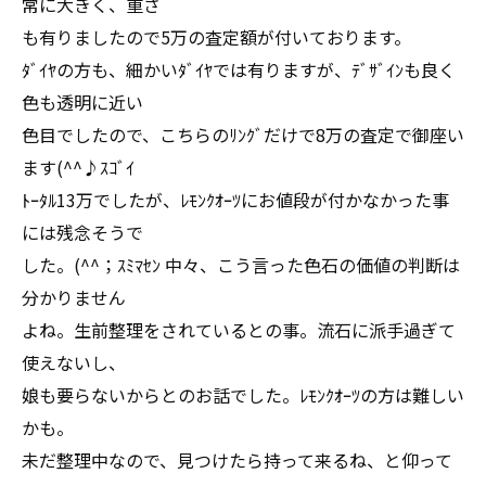
常に大きく、重さ
も有りましたので5万の査定額が付いております。
ﾀﾞｲﾔの方も、細かいﾀﾞｲﾔでは有りますが、ﾃﾞｻﾞｲﾝも良く
色も透明に近い
色目でしたので、こちらのﾘﾝｸﾞだけで8万の査定で御座い
ます(^^♪ｽｺﾞｲ
ﾄｰﾀﾙ13万でしたが、ﾚﾓﾝｸｵｰﾂにお値段が付かなかった事
には残念そうで
した。(^^；ｽﾐﾏｾﾝ 中々、こう言った色石の価値の判断は
分かりません
よね。生前整理をされているとの事。流石に派手過ぎて
使えないし、
娘も要らないからとのお話でした。ﾚﾓﾝｸｵｰﾂの方は難しい
かも。
未だ整理中なので、見つけたら持って来るね、と仰って