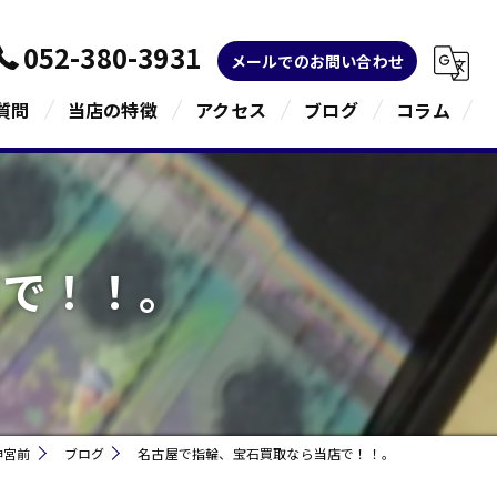
052-380-3931
メールでのお問い合わせ
質問
当店の特徴
アクセス
ブログ
コラム
金
ブランド
店で！！。
宝石
貴金属
指輪
神宮前
ブログ
名古屋で指輪、宝石買取なら当店で！！。