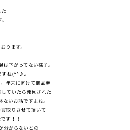
した
す。
。
ております。
気温は下がってない様子。
すね(^^♪。
た。年末に向けて商品券
除していたら発見された
勿体ないお話ですよね。
お買取りさせて頂いて
金です！！
るか分からないとの