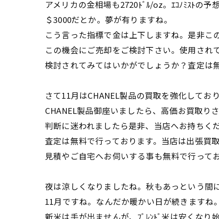
アメリカの金相場も2720ﾄﾞﾙ/oz。ｴｺﾉﾐｽﾄの予
＄3000だとか。夢が有りますね。
こう言った指標で金は上下しますね。是非こ
この機会にご売却をご検討下さい。使用され
検討されてみてはいかがでしょうか？査定は
さて11月はCHANEL製品の買取を強化して
CHANEL製品御座いましたら、高価お買取り
判断に迷われましたら是非、当店へお持ちく
査定は無料で行っております。当店は出張買
見積やご自宅へお伺いする事も無料で行って
夜は涼しくなりましたね。秋もあっという間
11月ですね。なんだか暖かい日が続きますね
新米は手が出ませんが、ﾌﾞﾚﾝﾄﾞ米は安くな