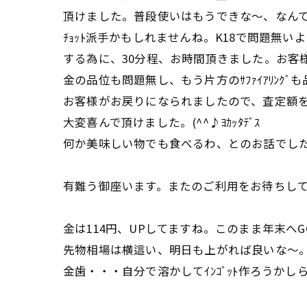
頂けました。普段使いはもうできな～、なん
ﾁｮｯﾄ派手かもしれませんね。K18で問題無
する為に、30分程、お時間頂きました。お客
金の品位も問題無し、もう片方のｻﾌｧｲｱﾘﾝｸﾞ
お客様がお戻りになられましたので、査定額
大変喜んで頂けました。(^^♪ﾖｶｯﾀﾃﾞｽ
何か美味しい物でも食べるわ、とのお話でし
有難う御座います。またのご利用をお待ちし
金は114円、UPしてますね。このまま年末へG
先物相場は横這い、明日も上がれば良いな～
金歯・・・自分で溶かしてｲﾝｺﾞｯﾄ作ろうかしら