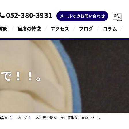
052-380-3931
メールでのお問い合わせ
質問
当店の特徴
アクセス
ブログ
コラム
金
ブランド
店で！！。
宝石
貴金属
指輪
神宮前
ブログ
名古屋で指輪、宝石買取なら当店で！！。