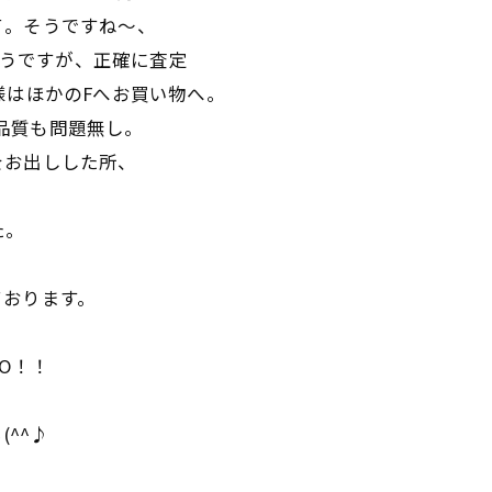
て。そうですね～、
いようですが、正確に査定
様はほかのFへお買い物へ。
も品質も問題無し。
をお出しした所、
た。
ております。
O！！
。
(^^♪