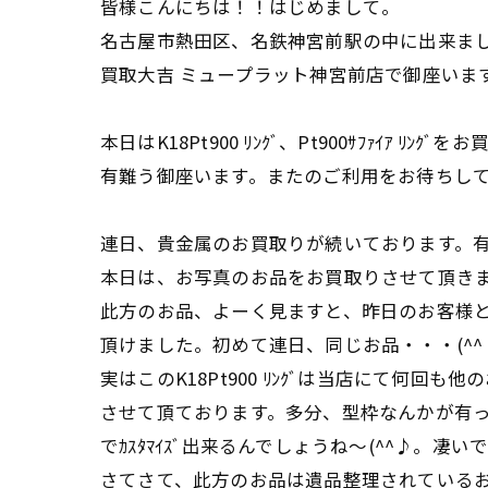
皆様こんにちは！！はじめまして。
名古屋市熱田区、名鉄神宮前駅の中に出来ま
買取大吉 ミュープラット神宮前店で御座いま
本日はK18Pt900 ﾘﾝｸﾞ、Pt900ｻﾌｧｲｱ ﾘﾝ
有難う御座います。またのご利用をお待ちし
連日、貴金属のお買取りが続いております。有
本日は、お写真のお品をお買取りさせて頂き
此方のお品、よーく見ますと、昨日のお客様と同
頂けました。初めて連日、同じお品・・・(^
実はこのK18Pt900 ﾘﾝｸﾞは当店にて何回も
させて頂ております。多分、型枠なんかが有
でｶｽﾀﾏｲｽﾞ出来るんでしょうね～(^^♪。凄い
さてさて、此方のお品は遺品整理されている