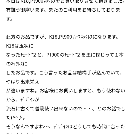
本日はK18,Pt900ﾈｯｸﾚｽをお買い取りさせて頂きました。
有難う御座います。またのご利用をお待ちしておりま
す。
此方のお品ですが、K18,Pt900 ﾊｰﾌﾈｯｸﾚｽになります。
K18は玉状に
なったﾁｪｰﾝ *2 と、Pt900のﾁｪｰﾝ *2 を更に捻じって１本
のﾈｯｸﾚｽに
したお品です。こう言ったお品は結構手が込んでいて、
やはり出来栄え
が違いますね。お客様にお伺いしますと、もう使わない
から、ﾃﾞｻﾞｲﾝが
流石に古くて普段使い出来ないので・・、とのお話でし
た(^^♪。
そうなんですよね～、ﾃﾞｻﾞｲﾝはどうしても時代に合った