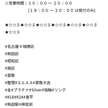
☆営業時間：１０：００ ～ ２０：００
(１９：００ ～ ２０：００ は受付のみ)
★☆☆彡★☆☆彡★☆☆彡★☆☆彡★☆☆彡★☆☆彡
★☆☆彡
#名古屋＃瑞穂区
#熱田区
#昭和区
#南区
#買取
#整理#エルメス#買取大吉
#金#プラチナ#Silver#指輪#リング
#K18#K24#喜平
#熱田駅#神宮前