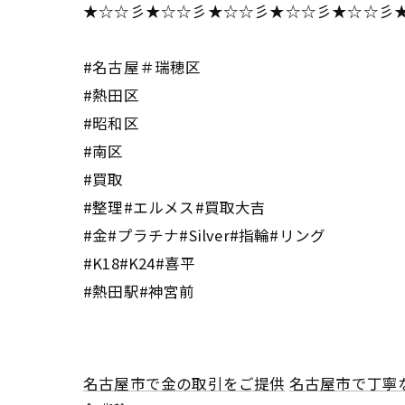
★☆☆彡★☆☆彡★☆☆彡★☆☆彡★☆☆彡
#名古屋＃瑞穂区
#熱田区
#昭和区
#南区
#買取
#整理#エルメス#買取大吉
#金#プラチナ#Silver#指輪#リング
#K18#K24#喜平
#熱田駅#神宮前
名古屋市で金の取引をご提供
名古屋市で丁寧