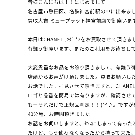
皆様こんにちは！！はじめまして。
名古屋市熱田区、名鉄神宮前駅の中に出来ま
買取大吉 ミュープラット神宮前店で御座いま
本日はCHANEL ﾘﾝｸﾞ *2をお買取させて頂き
有難う御座います、またのご利用をお待ちし
大変貴重なお品をお譲り頂きまして、有難う
店頭からお声がけ頂けました。買取お願いし
お話でした。拝見させて頂きますと、CHANELの
ロゴと品番を簡易では有りますが、確認させ
もーそれだけで正規品判定！！(^^♪。です
40分程、お時間頂きました。
お話をお伺いしますと、ﾀﾝｽにしまって有っ
たけど、もう使わなくなったから持って来た