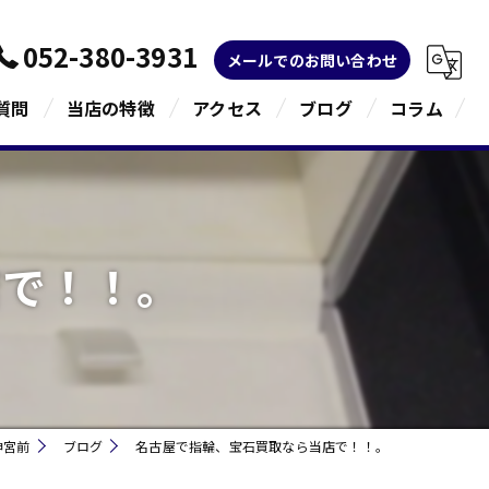
052-380-3931
メールでのお問い合わせ
質問
当店の特徴
アクセス
ブログ
コラム
金
ブランド
店で！！。
宝石
貴金属
指輪
神宮前
ブログ
名古屋で指輪、宝石買取なら当店で！！。