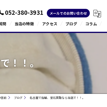
052-380-3931
メールでのお問い合わせ
質問
当店の特徴
アクセス
ブログ
コラム
金
ブランド
店で！！。
宝石
貴金属
指輪
神宮前
ブログ
名古屋で指輪、宝石買取なら当店で！！。