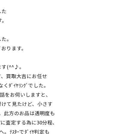
した
す。
ました。
ております。
す(^^♪。
す、買取大吉にお任せ
ﾀﾞｲﾔﾘﾝｸﾞでした。
お話をお伺いしますと、
付けて見たけど、小さす
♪。此方のお品は透明度も
に査定する為に30分程、
ﾃｽﾀｰでﾀﾞｲﾔ判定も