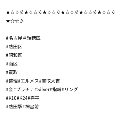
★☆☆彡★☆☆彡★☆☆彡★☆☆彡★☆☆彡★☆☆彡
★☆☆彡
#名古屋＃瑞穂区
#熱田区
#昭和区
#南区
#買取
#整理#エルメス#買取大吉
#金#プラチナ#Silver#指輪#リング
#K18#K24#喜平
#熱田駅#神宮前