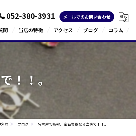
052-380-3931
メールでのお問い合わせ
質問
当店の特徴
アクセス
ブログ
コラム
金
ブランド
店で！！。
宝石
貴金属
指輪
神宮前
ブログ
名古屋で指輪、宝石買取なら当店で！！。