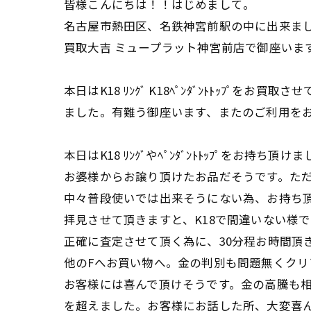
皆様こんにちは！！はじめまして。
名古屋市熱田区、名鉄神宮前駅の中に出来ま
買取大吉 ミュープラット神宮前店で御座いま
本日はK18 ﾘﾝｸﾞ K18ﾍﾟﾝﾀﾞﾝﾄﾄｯﾌﾟをお買取さ
ました。有難う御座います、またのご利用を
本日はK18 ﾘﾝｸﾞやﾍﾟﾝﾀﾞﾝﾄﾄｯﾌﾟをお持ち頂け
お婆様からお譲り頂けたお品だそうです。た
中々普段使いでは出来そうにない為、お持ち
拝見させて頂きますと、K18で間違いない様で
正確に査定させて頂く為に、30分程お時間頂
他のFへお買い物へ。金の判別も問題無くクリ
お客様には喜んで頂けそうです。金の高騰も相
を超えました。お客様にお話した所、大変喜