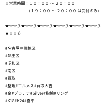
☆営業時間：１０：００ ～ ２０：００
(１９：００ ～ ２０：００ は受付のみ)
★☆☆彡★☆☆彡★☆☆彡★☆☆彡★☆☆彡★☆☆彡
★☆☆彡
#名古屋＃瑞穂区
#熱田区
#昭和区
#南区
#買取
#整理#エルメス#買取大吉
#金#プラチナ#Silver#指輪#リング
#K18#K24#喜平