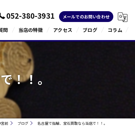
052-380-3931
メールでのお問い合わせ
質問
当店の特徴
アクセス
ブログ
コラム
金
ブランド
店で！！。
宝石
貴金属
指輪
神宮前
ブログ
名古屋で指輪、宝石買取なら当店で！！。