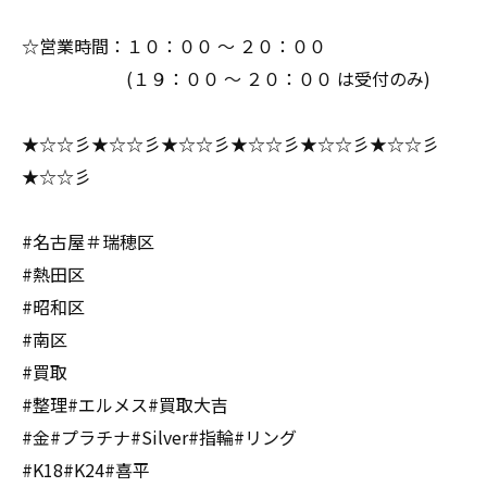
☆営業時間：１０：００ ～ ２０：００
(１９：００ ～ ２０：００ は受付のみ)
★☆☆彡★☆☆彡★☆☆彡★☆☆彡★☆☆彡★☆☆彡
★☆☆彡
#名古屋＃瑞穂区
#熱田区
#昭和区
#南区
#買取
#整理#エルメス#買取大吉
#金#プラチナ#Silver#指輪#リング
#K18#K24#喜平