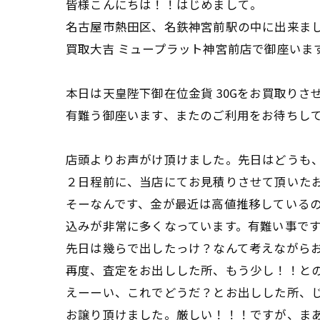
皆様こんにちは！！はじめまして。
名古屋市熱田区、名鉄神宮前駅の中に出来ま
買取大吉 ミュープラット神宮前店で御座いま
本日は天皇陛下御在位金貨 30Gをお買取りさ
有難う御座います、またのご利用をお待ちし
店頭よりお声がけ頂けました。先日はどうも
２日程前に、当店にてお見積りさせて頂いた
そーなんです、金が最近は高値推移している
込みが非常に多くなっています。有難い事です(
先日は幾らで出したっけ？なんて考えながら
再度、査定をお出しした所、もう少し！！との
えーーい、これでどうだ？とお出しした所、
お譲り頂けました。厳しい！！！ですが、ま