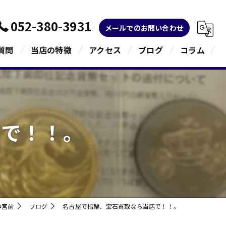
052-380-3931
メールでのお問い合わせ
質問
当店の特徴
アクセス
ブログ
コラム
金
ブランド
店で！！。
宝石
貴金属
指輪
神宮前
ブログ
名古屋で指輪、宝石買取なら当店で！！。