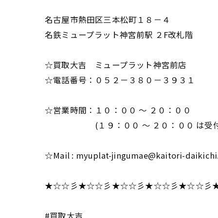
名古屋市熱田区三本松町１８－４
名鉄ミュープラット神宮前駅 ２F改札階
☆買取大吉 ミュープラット神宮前店
☆電話番号：０５２－３８０－３９３１
☆営業時間：１０：００ ～ ２０：００
(１９：００ ～ ２０：００ は受付
☆Mail : myuplat-jingumae@kaitori-daikic
★☆☆彡★☆☆彡★☆☆彡★☆☆彡★☆☆彡
#買取大吉