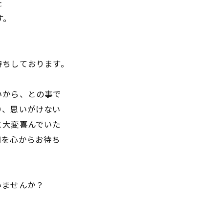
た
す。
。
待ちしております。
いから、との事で
り、思いがけない
と大変喜んでいた
用を心からお待ち
いませんか？