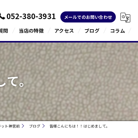
052-380-3931
メールでのお問い合わせ
質問
当店の特徴
アクセス
ブログ
コラム
金
ブランド
して。
宝石
貴金属
指輪
ラット神宮前
ブログ
皆様こんにちは！！はじめまして。